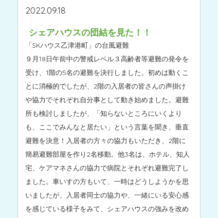
2022.09.18
シェアハウスの団結を見た！！
「SKハウス乙津港町」の台風避難
９月18日午前中の警戒レベル３高齢者等避難の発令を
受け、1階の5名の避難を決行しました。初めは動くこ
とに消極的でしたが、2階の入居者の皆さんの声掛け
や協力でそれぞれ自分事として動き始めました。避難
所も検討しましたが、「知らないところにいくより
も、ここでみんなと居たい」という言葉を聞き、垂直
避難を決意！入居者の方々の協力もいただき、2階に
簡易避難部屋を作り2名移動。他3名は、ホテル、知人
宅、ケアマネさんの協力で病院とそれぞれ避難完了し
ました。車いすの方もいて、一時はどうしようかを思
いましたが、入居者同士の協力や、一緒にいる安心感
を感じている様子をみて、シェアハウスの強みを改め