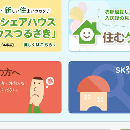
SK
の方へ
窮者・外国人な
談ください。