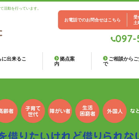
て活動を行っています。
受付
お電話でのお問合せはこちら
土
097-
ちに出来るこ
拠点案
ご相談からご
内
で